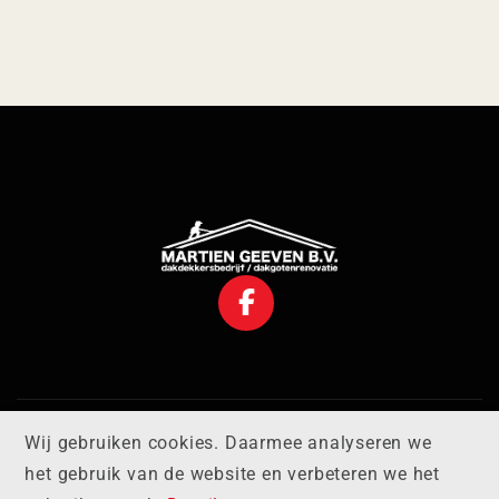
KVK: 60172959 BTW:
© 2026 - Martien Geeven B.V.
Wij gebruiken cookies. Daarmee analyseren we
Dakdekkersbedrijf en
NL 8537.94.510.B01
het gebruik van de website en verbeteren we het