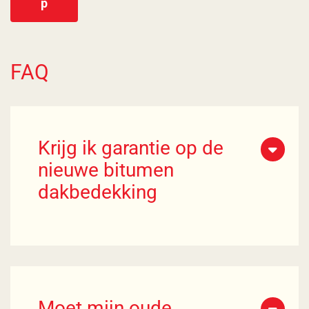
p
FAQ
Krijg ik garantie op de
nieuwe bitumen
dakbedekking
Moet mijn oude