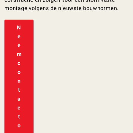
montage volgens de nieuwste bouwnormen.
N
e
e
m
c
o
n
t
a
c
t
o