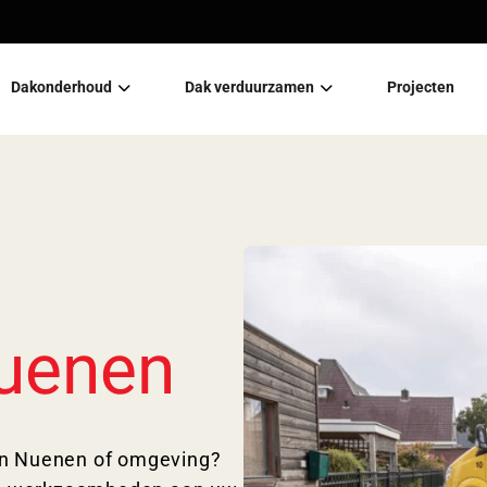
Dakonderhoud
Dak verduurzamen
Projecten
Dakreparatie
Groendaken
Dakveiligheid
Dakisolatie
Nuenen
in Nuenen of omgeving?