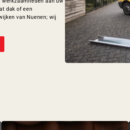
lle werkzaamheden aan uw
at dak of een
wijken van Nuenen; wij