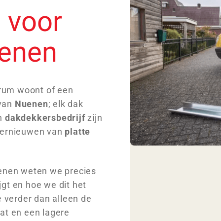
 voor
uenen
ntrum woont of een
 van
Nuenen
; elk dak
en
dakdekkersbedrijf
zijn
 vernieuwen van
platte
uenen weten we precies
gt en hoe we dit het
verder dan alleen de
at en een lagere