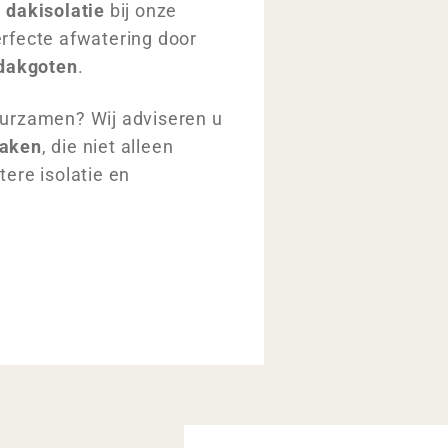
e
dakisolatie
bij onze
rfecte afwatering door
dakgoten
.
uurzamen? Wij adviseren u
aken
, die niet alleen
ere isolatie en