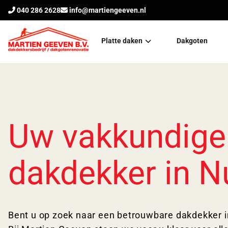
040 286 2628
info@martiengeeven.nl
Platte daken
Dakgoten
Plat dak isoleren
Daglichtsystemen
Bitumen dak vervangen
Uw vakkundige
dakdekker in 
Bent u op zoek naar een betrouwbare dakdekker 